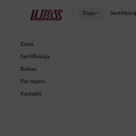
Ziņas
Sertifikāci
Atpakaļ
Sākums
Visas ziņas
Būvindustrijas lielā balva
Uzvaras 
Ziņas
Sertifikācija
Raksti žurnālā "Būvi
Uzvaras p
Balvas
Publicēts: 16.06.20
Par mums
Kontakti
uzvaras_parks1
Dalīties: