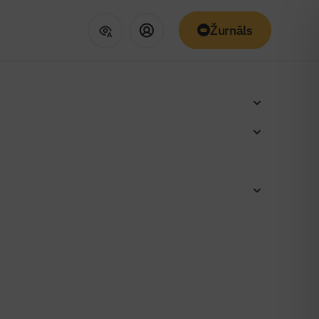
Žurnāls