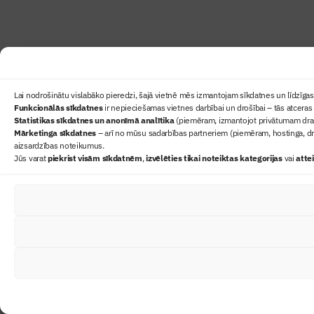
Lai nodrošinātu vislabāko pieredzi, šajā vietnē mēs izmantojam sīkdatnes un līdzīgas 
Funkcionālās sīkdatnes
ir nepieciešamas vietnes darbībai un drošībai – tās atceras 
Statistikas sīkdatnes un anonīmā analītika
(piemēram, izmantojot privātumam draudz
Mārketinga sīkdatnes
– arī no mūsu sadarbības partneriem (piemēram, hostinga, dr
aizsardzības noteikumus.
Jūs varat
piekrist visām sīkdatnēm
,
izvēlēties tikai noteiktas kategorijas
vai
atte