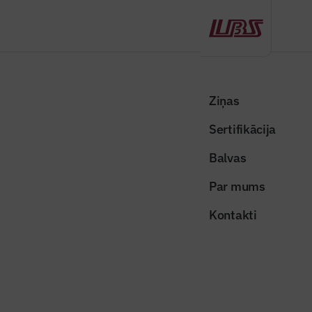
Atpakaļ
Sākums
Visas ziņas
Būvindustrijas lielā balva
Valsts iestādēm energoefektīvākas telpas
Ziņas
Sertifikācija
Raksti žurnālā "Būvinženieris"
Valsts iestādēm
Balvas
energoefektīvākas telpas
Par mums
Publicēts: 09.07.2020
Skatījumi: 1134
Kontakti
dsc_0687
Dalīties:
Kopēt linku