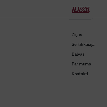
Atpakaļ
Sākums
Visas ziņas
Nozares vēstis
Veidos gājēju zonu un mainīs ielas segumu pie Vecās Ģertrūdes
Ziņas
baznīcas Rīgā
Sertifikācija
Nozares vēstis
Balvas
Veidos gājēju zonu un mainīs ielas
Par mums
segumu pie Vecās Ģertrūdes
Kontakti
baznīcas Rīgā
Publicēts: 23.04.2026
Skatījumi: 136
Publicitātes attēls