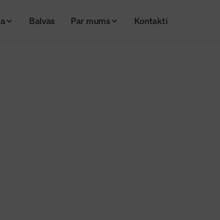
ja
Balvas
Par mums
Kontakti
 un inovāciju centrā iemūrēs vēstījuma kapsulu
s ziņas
 Zinātnes un inovāciju centrā ie
 kapsulu
20
Skatījumi: 1010
_centrs
Kopēt linku