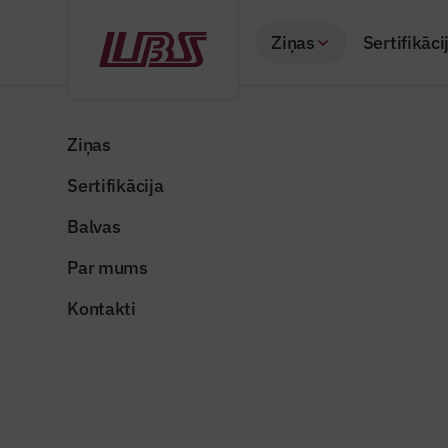
Ziņas
Sertifikāci
Atpakaļ
Sākums
Visas ziņas
Nozares vēstis
Ventspils Zinātnes
Ziņas
Sertifikācija
Valsts un pašvaldība
Ventspils
Balvas
vēstījuma
Par mums
Publicēts: 25.07.20
Kontakti
ventspils_zinatnes
Dalīties: