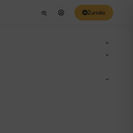
Žurnāls
mūrēs