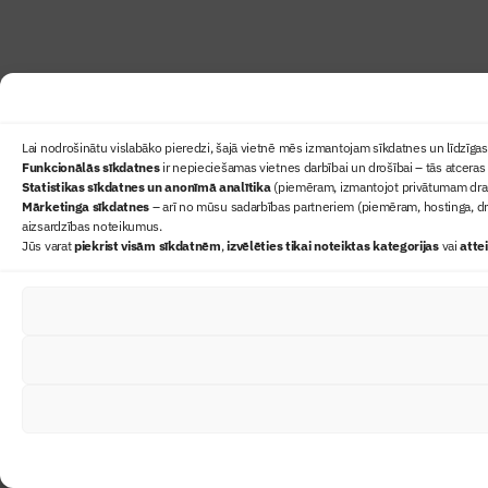
Lai nodrošinātu vislabāko pieredzi, šajā vietnē mēs izmantojam sīkdatnes un līdzīgas 
Funkcionālās sīkdatnes
ir nepieciešamas vietnes darbībai un drošībai – tās atceras 
Statistikas sīkdatnes un anonīmā analītika
(piemēram, izmantojot privātumam draudz
Mārketinga sīkdatnes
– arī no mūsu sadarbības partneriem (piemēram, hostinga, dr
aizsardzības noteikumus.
Jūs varat
piekrist visām sīkdatnēm
,
izvēlēties tikai noteiktas kategorijas
vai
atte