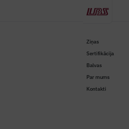
Atpakaļ
Sākums
Visas ziņas
Būvindustrijas lielā balva
Vienotā datu vide
Ziņas
Sertifikācija
Raksti žurnālā "Būvinženieris"
Vienotā datu vide
Balvas
Publicēts: 13.07.2020
Skatījumi: 599
Par mums
Kontakti
bilde
Dalīties:
Kopēt linku