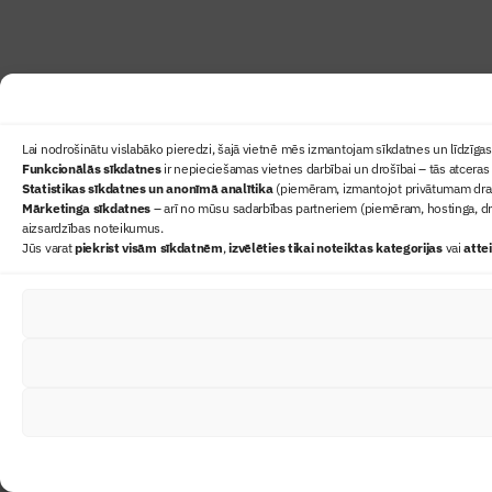
Lai nodrošinātu vislabāko pieredzi, šajā vietnē mēs izmantojam sīkdatnes un līdzīgas 
Funkcionālās sīkdatnes
ir nepieciešamas vietnes darbībai un drošībai – tās atceras 
Statistikas sīkdatnes un anonīmā analītika
(piemēram, izmantojot privātumam draudz
Mārketinga sīkdatnes
– arī no mūsu sadarbības partneriem (piemēram, hostinga, dr
aizsardzības noteikumus.
Jūs varat
piekrist visām sīkdatnēm
,
izvēlēties tikai noteiktas kategorijas
vai
atte