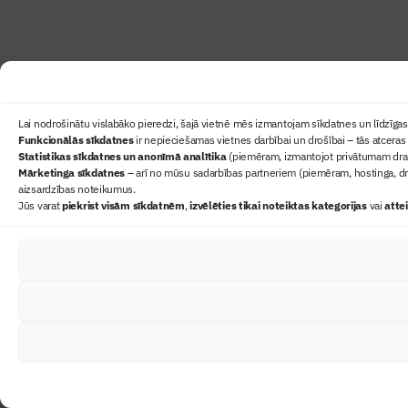
Lai nodrošinātu vislabāko pieredzi, šajā vietnē mēs izmantojam sīkdatnes un līdzīgas 
Funkcionālās sīkdatnes
ir nepieciešamas vietnes darbībai un drošībai – tās atceras 
Statistikas sīkdatnes un anonīmā analītika
(piemēram, izmantojot privātumam draudz
Mārketinga sīkdatnes
– arī no mūsu sadarbības partneriem (piemēram, hostinga, dr
aizsardzības noteikumus.
Jūs varat
piekrist visām sīkdatnēm
,
izvēlēties tikai noteiktas kategorijas
vai
atte