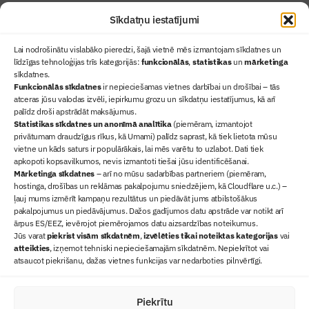
Sīkdatņu iestatījumi
Lai nodrošinātu vislabāko pieredzi, šajā vietnē mēs izmantojam sīkdatnes un
līdzīgas tehnoloģijas trīs kategorijās:
funkcionālās
,
statistikas
un
mārketinga
sīkdatnes.
Funkcionālās sīkdatnes
ir nepieciešamas vietnes darbībai un drošībai – tās
atceras jūsu valodas izvēli, iepirkumu grozu un sīkdatņu iestatījumus, kā arī
Ziņas
palīdz droši apstrādāt maksājumus.
Statistikas sīkdatnes un anonīmā analītika
Sertifikācija
(piemēram, izmantojot
privātumam draudzīgus rīkus, kā Umami) palīdz saprast, kā tiek lietota mūsu
Žurnāls "Būvinženieris"
vietne un kāds saturs ir populārākais, lai mēs varētu to uzlabot. Dati tiek
Būvindustrijas balvas
apkopoti kopsavilkumos, nevis izmantoti tiešai jūsu identificēšanai.
Mārketinga sīkdatnes
– arī no mūsu sadarbības partneriem (piemēram,
Par mums
hostinga, drošības un reklāmas pakalpojumu sniedzējiem, kā Cloudflare u.c.) –
+371 67845910
ļauj mums izmērīt kampaņu rezultātus un piedāvāt jums atbilstošākus
pakalpojumus un piedāvājumus. Dažos gadījumos datu apstrāde var notikt arī
+371 26461816
ārpus ES/EEZ, ievērojot piemērojamos datu aizsardzības noteikumus.
lbs@blbs.lv
Jūs varat
piekrist visām sīkdatnēm
,
izvēlēties tikai noteiktas kategorijas
vai
atteikties
, izņemot tehniski nepieciešamajām sīkdatnēm. Nepiekrītot vai
atsaucot piekrišanu, dažas vietnes funkcijas var nedarboties pilnvērtīgi.
Piekrītu