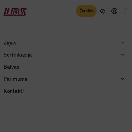
Žurnāls
Ziņas
Atpakaļ
Sākums
Darba sludinājumi
Sertifikācija
Balvas
Par mums
Kontakti
Visas ziņas
Žurnāla raksti
LBS fotogaleri