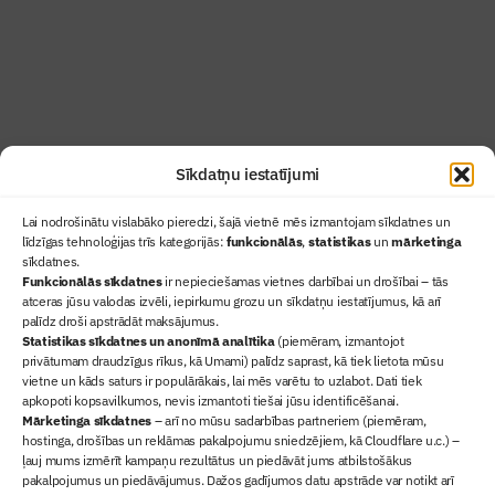
Uzzināt vairāk
Abonēt žurnālu
Sīkdatņu iestatījumi
Lai nodrošinātu vislabāko pieredzi, šajā vietnē mēs izmantojam sīkdatnes un
līdzīgas tehnoloģijas trīs kategorijās:
funkcionālās
,
statistikas
un
mārketinga
sīkdatnes.
Funkcionālās sīkdatnes
ir nepieciešamas vietnes darbībai un drošībai – tās
atceras jūsu valodas izvēli, iepirkumu grozu un sīkdatņu iestatījumus, kā arī
Ziņas
palīdz droši apstrādāt maksājumus.
Statistikas sīkdatnes un anonīmā analītika
Sertifikācija
(piemēram, izmantojot
privātumam draudzīgus rīkus, kā Umami) palīdz saprast, kā tiek lietota mūsu
Žurnāls "Būvinženieris"
vietne un kāds saturs ir populārākais, lai mēs varētu to uzlabot. Dati tiek
Būvindustrijas balvas
apkopoti kopsavilkumos, nevis izmantoti tiešai jūsu identificēšanai.
Mārketinga sīkdatnes
– arī no mūsu sadarbības partneriem (piemēram,
Par mums
hostinga, drošības un reklāmas pakalpojumu sniedzējiem, kā Cloudflare u.c.) –
+371 67845910
ļauj mums izmērīt kampaņu rezultātus un piedāvāt jums atbilstošākus
pakalpojumus un piedāvājumus. Dažos gadījumos datu apstrāde var notikt arī
+371 26461816