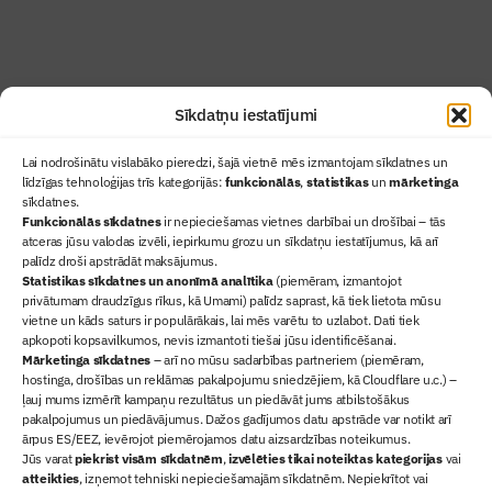
Abonēt žurnālu
Sīkdatņu iestatījumi
Lai nodrošinātu vislabāko pieredzi, šajā vietnē mēs izmantojam sīkdatnes un
līdzīgas tehnoloģijas trīs kategorijās:
funkcionālās
,
statistikas
un
mārketinga
sīkdatnes.
Funkcionālās sīkdatnes
ir nepieciešamas vietnes darbībai un drošībai – tās
atceras jūsu valodas izvēli, iepirkumu grozu un sīkdatņu iestatījumus, kā arī
Ziņas
palīdz droši apstrādāt maksājumus.
Statistikas sīkdatnes un anonīmā analītika
Sertifikācija
(piemēram, izmantojot
privātumam draudzīgus rīkus, kā Umami) palīdz saprast, kā tiek lietota mūsu
Žurnāls "Būvinženieris"
vietne un kāds saturs ir populārākais, lai mēs varētu to uzlabot. Dati tiek
Būvindustrijas balvas
apkopoti kopsavilkumos, nevis izmantoti tiešai jūsu identificēšanai.
Mārketinga sīkdatnes
– arī no mūsu sadarbības partneriem (piemēram,
Par mums
hostinga, drošības un reklāmas pakalpojumu sniedzējiem, kā Cloudflare u.c.) –
+371 67845910
ļauj mums izmērīt kampaņu rezultātus un piedāvāt jums atbilstošākus
pakalpojumus un piedāvājumus. Dažos gadījumos datu apstrāde var notikt arī
+371 26461816
ārpus ES/EEZ, ievērojot piemērojamos datu aizsardzības noteikumus.
lbs@blbs.lv
Jūs varat
piekrist visām sīkdatnēm
,
izvēlēties tikai noteiktas kategorijas
vai
atteikties
, izņemot tehniski nepieciešamajām sīkdatnēm. Nepiekrītot vai