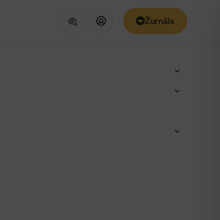
Žurnāls
ums