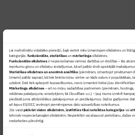
lasāmviela par būvniecību ikvienam
Ziņas
Lai nodrošinātu vislabāko pieredzi, šajā vietnē mēs izmantojam sīkdatnes un līdzīga
kategorijās:
funkcionālās
,
statistikas
un
mārketinga
sīkdatnes.
Sertifikā
Funkcionālās sīkdatnes
ir nepieciešamas vietnes darbībai un drošībai – tās atcera
Žurnāls 
iepirkumu grozu un sīkdatņu iestatījumus, kā arī palīdz droši apstrādāt maksājumus
Statistikas sīkdatnes un anonīmā analītika
(piemēram, izmantojot privātumam dr
Būvindus
Umami) palīdz saprast, kā tiek lietota mūsu vietne un kāds saturs ir populārākais, l
Par mu
uzlabot. Dati tiek apkopoti kopsavilkumos, nevis izmantoti tiešai jūsu identificēšan
Mārketinga sīkdatnes
– arī no mūsu sadarbības partneriem (piemēram, hostinga,
reklāmas pakalpojumu sniedzējiem, kā Cloudflare u.c.) – ļauj mums izmērīt kampa
piedāvāt jums atbilstošākus pakalpojumus un piedāvājumus. Dažos gadījumos datu
arī ārpus ES/EEZ, ievērojot piemērojamos datu aizsardzības noteikumus.
Jūs varat
piekrist visām sīkdatnēm
,
izvēlēties tikai noteiktas kategorijas
vai
att
tehniski nepieciešamajām sīkdatnēm. Nepiekrītot vai atsaucot piekrišanu, dažas vi
nedarboties pilnvērtīgi.
© 2026 Visas tiesības aizsargātas
Privātuma politika