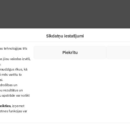
Sīkdatņu iestatījumi
+371 67845910
s tehnoloģijas trīs
Piekrītu
cija
+371 26461816
s jūsu valodas izvēli,
lbs@blbs.lv
"Būvinženieris"
.
audzīgus rīkus, kā
trijas balvas
ai mēs varētu to
ms
ai.
 drošības un
ņu rezultātus un
 apstrāde var notikt
eikties
, izņemot
etnes funkcijas var