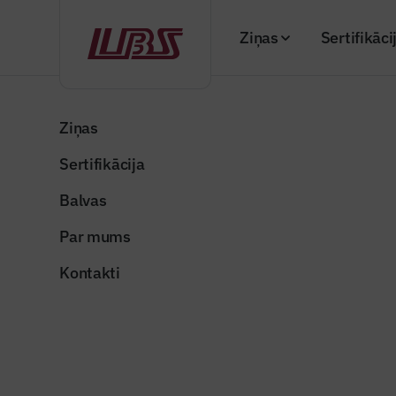
Ziņas
Sertifikāci
Atpakaļ
Sākums
"Būvinženieris" 2026. gada jūnija numurs (Nr
Ziņas
Sertifikācija
Žurnāla raksti
Ko paredz
Balvas
Publicēts: 17.06.20
Par mums
Kontakti
Foto ilustratīvs
Dalīties: