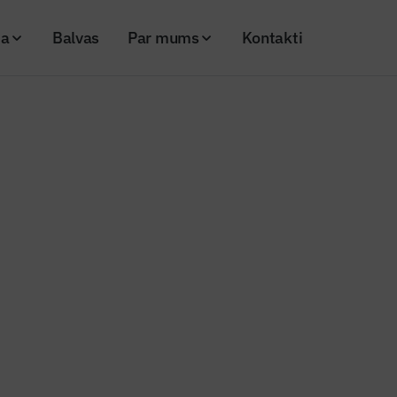
ja
Balvas
Par mums
Kontakti
. 110)
Ko paredz jaunais ugunsdrošības regulējums
 jaunais ugunsdrošības regulēj
26
Skatījumi: 193
Kopēt linku