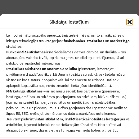
Sīkdatņu iestatījumi
Lai nodrošinātu vislabāko pieredzi, šajā vietnē mēs izmantojam sīkdatnes un
līdzīgas tehnoloģijas trīs kategorijās:
funkcionālās
,
statistikas
un
mārketinga
sīkdatnes.
Funkcionālās sīkdatnes
ir nepieciešamas vietnes darbībai un drošībai – tās
atceras jūsu valodas izvēli, iepirkumu grozu un sīkdatņu iestatījumus, kā arī
Ziņas
palīdz droši apstrādāt maksājumus.
Statistikas sīkdatnes un anonīmā analītika
Sertifikācija
(piemēram, izmantojot
privātumam draudzīgus rīkus, kā Umami) palīdz saprast, kā tiek lietota mūsu
Žurnāls "Būvinženieris"
vietne un kāds saturs ir populārākais, lai mēs varētu to uzlabot. Dati tiek
Būvindustrijas balvas
apkopoti kopsavilkumos, nevis izmantoti tiešai jūsu identificēšanai.
Mārketinga sīkdatnes
– arī no mūsu sadarbības partneriem (piemēram,
Par mums
hostinga, drošības un reklāmas pakalpojumu sniedzējiem, kā Cloudflare u.c.) –
+371 67845910
ļauj mums izmērīt kampaņu rezultātus un piedāvāt jums atbilstošākus
pakalpojumus un piedāvājumus. Dažos gadījumos datu apstrāde var notikt arī
+371 26461816
ārpus ES/EEZ, ievērojot piemērojamos datu aizsardzības noteikumus.
lbs@blbs.lv
Jūs varat
piekrist visām sīkdatnēm
,
izvēlēties tikai noteiktas kategorijas
vai
atteikties
, izņemot tehniski nepieciešamajām sīkdatnēm. Nepiekrītot vai
atsaucot piekrišanu, dažas vietnes funkcijas var nedarboties pilnvērtīgi.