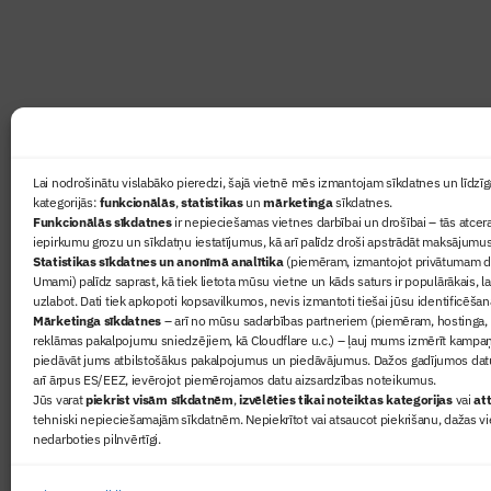
lasāmviela par būvniecību ikvienam
Ziņas
Lai nodrošinātu vislabāko pieredzi, šajā vietnē mēs izmantojam sīkdatnes un līdzīga
kategorijās:
funkcionālās
,
statistikas
un
mārketinga
sīkdatnes.
Sertifikā
Funkcionālās sīkdatnes
ir nepieciešamas vietnes darbībai un drošībai – tās atcera
Žurnāls 
iepirkumu grozu un sīkdatņu iestatījumus, kā arī palīdz droši apstrādāt maksājumus
Statistikas sīkdatnes un anonīmā analītika
(piemēram, izmantojot privātumam dr
Būvindus
Umami) palīdz saprast, kā tiek lietota mūsu vietne un kāds saturs ir populārākais, l
Par mu
uzlabot. Dati tiek apkopoti kopsavilkumos, nevis izmantoti tiešai jūsu identificēšan
Mārketinga sīkdatnes
– arī no mūsu sadarbības partneriem (piemēram, hostinga,
reklāmas pakalpojumu sniedzējiem, kā Cloudflare u.c.) – ļauj mums izmērīt kampa
piedāvāt jums atbilstošākus pakalpojumus un piedāvājumus. Dažos gadījumos datu
arī ārpus ES/EEZ, ievērojot piemērojamos datu aizsardzības noteikumus.
Jūs varat
piekrist visām sīkdatnēm
,
izvēlēties tikai noteiktas kategorijas
vai
att
tehniski nepieciešamajām sīkdatnēm. Nepiekrītot vai atsaucot piekrišanu, dažas vi
nedarboties pilnvērtīgi.
© 2026 Visas tiesības aizsargātas
Privātuma politika