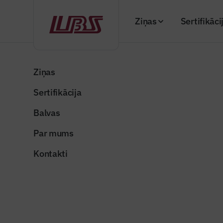
Ziņas
Sertifikāci
Atpakaļ
Sākums
"Būvinženieris" 2026. gada jūnija numurs (Nr
Ziņas
Sertifikācija
Žurnāla raksti
Virtuālais
Balvas
Publicēts: 17.06.20
Par mums
Kontakti
Attēls no Geo Rīga
Dalīties: