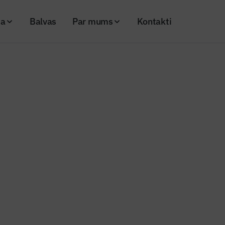
ja
Balvas
Par mums
Kontakti
. 110)
Virtuālais palīgs – Geo Rīga
 palīgs – Geo Rīga
26
Skatījumi: 261
Kopēt linku