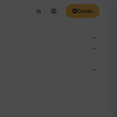
Žurnāls