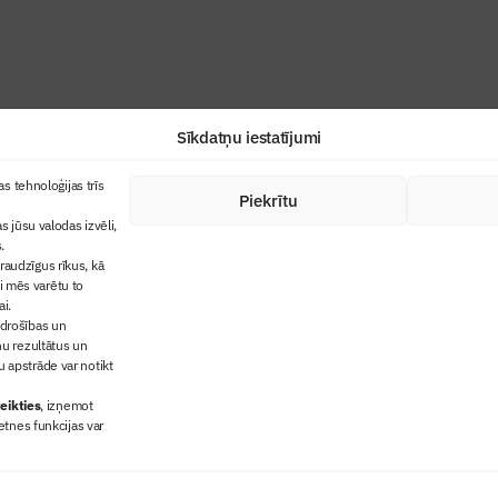
Sīkdatņu iestatījumi
+371 67845910
s tehnoloģijas trīs
Piekrītu
cija
+371 26461816
s jūsu valodas izvēli,
lbs@blbs.lv
"Būvinženieris"
.
audzīgus rīkus, kā
trijas balvas
ai mēs varētu to
ms
ai.
 drošības un
ņu rezultātus un
 apstrāde var notikt
eikties
, izņemot
etnes funkcijas var