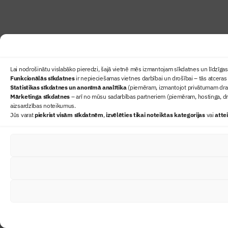
Lai nodrošinātu vislabāko pieredzi, šajā vietnē mēs izmantojam sīkdatnes un līdzīgas 
Funkcionālās sīkdatnes
ir nepieciešamas vietnes darbībai un drošībai – tās atceras 
Statistikas sīkdatnes un anonīmā analītika
(piemēram, izmantojot privātumam draudz
Mārketinga sīkdatnes
– arī no mūsu sadarbības partneriem (piemēram, hostinga, dr
aizsardzības noteikumus.
Jūs varat
piekrist visām sīkdatnēm
,
izvēlēties tikai noteiktas kategorijas
vai
atte