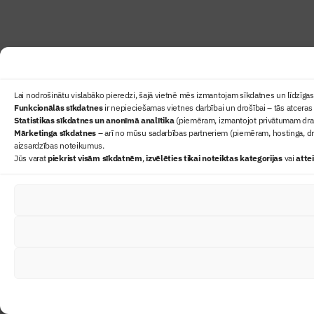
Lai nodrošinātu vislabāko pieredzi, šajā vietnē mēs izmantojam sīkdatnes un līdzīgas 
Funkcionālās sīkdatnes
ir nepieciešamas vietnes darbībai un drošībai – tās atceras 
Statistikas sīkdatnes un anonīmā analītika
(piemēram, izmantojot privātumam draudz
Mārketinga sīkdatnes
– arī no mūsu sadarbības partneriem (piemēram, hostinga, dr
aizsardzības noteikumus.
Jūs varat
piekrist visām sīkdatnēm
,
izvēlēties tikai noteiktas kategorijas
vai
atte