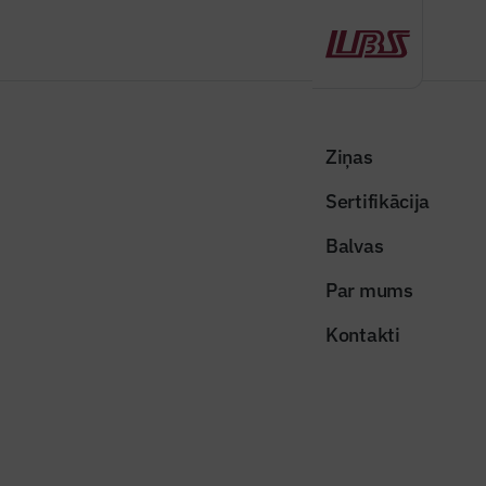
Atpakaļ
Sākums
Visas ziņas
Būvindustrijas lielā balva
Labāko veikums saliedē
Ziņas
Sertifikācija
Būvindustrijas lielā balva
Labāko veikums saliedē
Balvas
Publicēts: 15.09.2020
Skatījumi: 1214
Par mums
Kontakti
011-buvindustrijaslielabalva-2019-foto-maris-lazdans-0026
Dalīties:
Kopēt linku