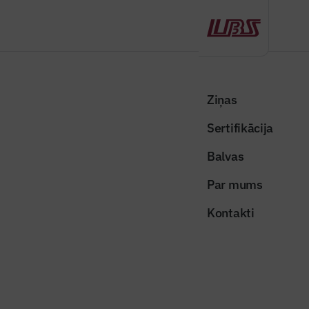
Atpakaļ
Sākums
Visas ziņas
Izceltās ziņas
Ēku tehniskajā apsekošanā ieviests lietderības princips, būs mazāk
Ziņas
birokrātijas
Sertifikācija
Izceltās ziņas
Balvas
Ēku tehniskajā apsekošanā
Par mums
ieviests lietderības princips, būs
Kontakti
mazāk birokrātijas
Publicēts: 03.03.2026
Skatījumi: 234
Foto ilustratīvs