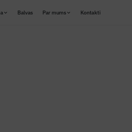
ja
Balvas
Par mums
Kontakti
notas vēsturisku ēku fasādes Tirgoņu ielā un Pasta ielā
rāšņi atjaunotas vēsturisku ēku 
lā un Pasta ielā
26
Skatījumi: 239
kis
Kopēt linku