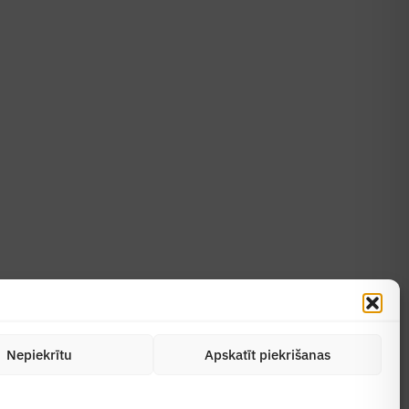
Uzzināt vairāk
Abonēt žurnālu
Nepiekrītu
Apskatīt piekrišanas