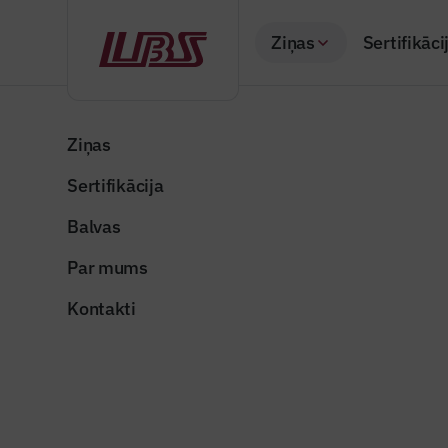
Ziņas
Sertifikāci
Atpakaļ
Sākums
Visas ziņas
Izceltās ziņas
Liepājā krāšņi atjau
Ziņas
Sertifikācija
Izceltās ziņas
Liepājā k
Balvas
Tirgoņu ie
Par mums
Publicēts: 27.02.20
Kontakti
Foto: Kārlis Volkovs
Dalīties: