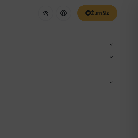
Žurnāls
fasādes