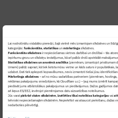
lasāmviela par būvniecību ikvienam
Ziņas
Lai nodrošinātu vislabāko pieredzi, šajā vietnē mēs izmantojam sīkdatnes un līdzīga
kategorijās:
funkcionālās
,
statistikas
un
mārketinga
sīkdatnes.
Sertifikā
Funkcionālās sīkdatnes
ir nepieciešamas vietnes darbībai un drošībai – tās atcera
Žurnāls 
iepirkumu grozu un sīkdatņu iestatījumus, kā arī palīdz droši apstrādāt maksājumus
Statistikas sīkdatnes un anonīmā analītika
(piemēram, izmantojot privātumam dr
Būvindus
Umami) palīdz saprast, kā tiek lietota mūsu vietne un kāds saturs ir populārākais, l
Par mu
uzlabot. Dati tiek apkopoti kopsavilkumos, nevis izmantoti tiešai jūsu identificēšan
Mārketinga sīkdatnes
– arī no mūsu sadarbības partneriem (piemēram, hostinga,
reklāmas pakalpojumu sniedzējiem, kā Cloudflare u.c.) – ļauj mums izmērīt kampa
piedāvāt jums atbilstošākus pakalpojumus un piedāvājumus. Dažos gadījumos datu
arī ārpus ES/EEZ, ievērojot piemērojamos datu aizsardzības noteikumus.
Jūs varat
piekrist visām sīkdatnēm
,
izvēlēties tikai noteiktas kategorijas
vai
att
tehniski nepieciešamajām sīkdatnēm. Nepiekrītot vai atsaucot piekrišanu, dažas vi
nedarboties pilnvērtīgi.
© 2026 Visas tiesības aizsargātas
Privātuma politika