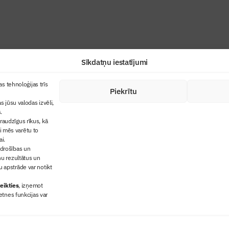
Sīkdatņu iestatījumi
+371 67845910
s tehnoloģijas trīs
Piekrītu
cija
+371 26461816
s jūsu valodas izvēli,
lbs@blbs.lv
"Būvinženieris"
.
audzīgus rīkus, kā
trijas balvas
ai mēs varētu to
ms
ai.
 drošības un
ņu rezultātus un
 apstrāde var notikt
eikties
, izņemot
etnes funkcijas var