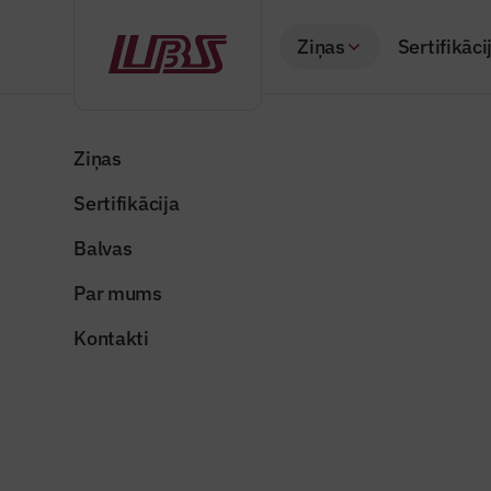
Ziņas
Sertifikāci
Atpakaļ
Sākums
Visas ziņas
Būvindustrijas lielā balva
Latvijas 
Ziņas
Sertifikācija
Raksti žurnālā "Būvi
Latvijas 
Balvas
Publicēts: 08.10.20
Par mums
Kontakti
prese_kioska
Dalīties: