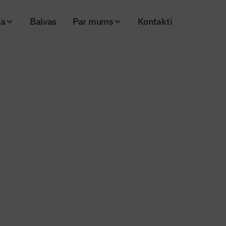
ja
Balvas
Par mums
Kontakti
Preses izdevēju asociācijas atklātā vēstule
nženieris"
Preses izdevēju asociācijas atklā
20
Skatījumi: 630
Kopēt linku