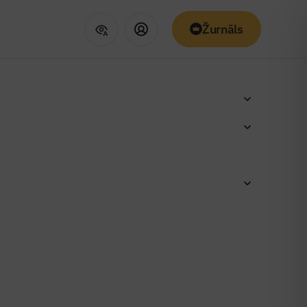
Žurnāls
tā vēstule