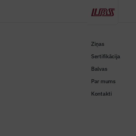
Atpakaļ
Sākums
Visas ziņas
Izceltās ziņas
Plāno grozīt Rīgas vēsturiskā centra un tā aizsardzības zonas teritorijas
Ziņas
plānojumu
Sertifikācija
Izceltās ziņas
Balvas
Plāno grozīt Rīgas vēsturiskā
Par mums
centra un tā aizsardzības zonas
Kontakti
teritorijas plānojumu
Publicēts: 09.12.2025
Skatījumi: 209
Foto ilustratīvs