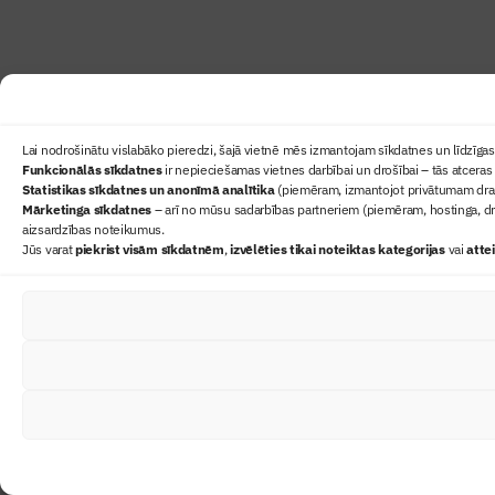
Lai nodrošinātu vislabāko pieredzi, šajā vietnē mēs izmantojam sīkdatnes un līdzīgas 
Funkcionālās sīkdatnes
ir nepieciešamas vietnes darbībai un drošībai – tās atceras 
Statistikas sīkdatnes un anonīmā analītika
(piemēram, izmantojot privātumam draudz
Mārketinga sīkdatnes
– arī no mūsu sadarbības partneriem (piemēram, hostinga, dr
aizsardzības noteikumus.
Jūs varat
piekrist visām sīkdatnēm
,
izvēlēties tikai noteiktas kategorijas
vai
atte