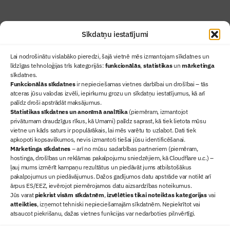
Sīkdatņu iestatījumi
Lai nodrošinātu vislabāko pieredzi, šajā vietnē mēs izmantojam sīkdatnes un
līdzīgas tehnoloģijas trīs kategorijās:
funkcionālās
,
statistikas
un
mārketinga
sīkdatnes.
Funkcionālās sīkdatnes
ir nepieciešamas vietnes darbībai un drošībai – tās
atceras jūsu valodas izvēli, iepirkumu grozu un sīkdatņu iestatījumus, kā arī
Ziņas
palīdz droši apstrādāt maksājumus.
Statistikas sīkdatnes un anonīmā analītika
Sertifikācija
(piemēram, izmantojot
privātumam draudzīgus rīkus, kā Umami) palīdz saprast, kā tiek lietota mūsu
Žurnāls "Būvinženieris"
vietne un kāds saturs ir populārākais, lai mēs varētu to uzlabot. Dati tiek
Būvindustrijas balvas
apkopoti kopsavilkumos, nevis izmantoti tiešai jūsu identificēšanai.
Mārketinga sīkdatnes
– arī no mūsu sadarbības partneriem (piemēram,
Par mums
hostinga, drošības un reklāmas pakalpojumu sniedzējiem, kā Cloudflare u.c.) –
+371 67845910
ļauj mums izmērīt kampaņu rezultātus un piedāvāt jums atbilstošākus
pakalpojumus un piedāvājumus. Dažos gadījumos datu apstrāde var notikt arī
+371 26461816
ārpus ES/EEZ, ievērojot piemērojamos datu aizsardzības noteikumus.
lbs@blbs.lv
Jūs varat
piekrist visām sīkdatnēm
,
izvēlēties tikai noteiktas kategorijas
vai
atteikties
, izņemot tehniski nepieciešamajām sīkdatnēm. Nepiekrītot vai
atsaucot piekrišanu, dažas vietnes funkcijas var nedarboties pilnvērtīgi.