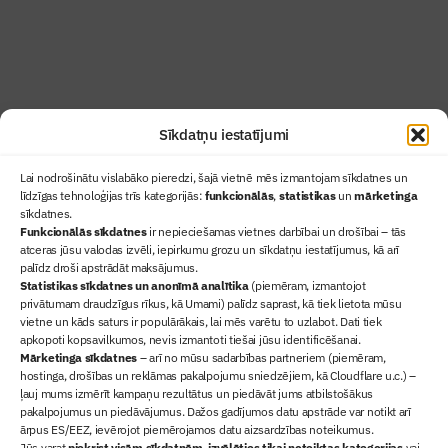
Uzzināt vairāk
Abonēt žurnālu
Sīkdatņu iestatījumi
Lai nodrošinātu vislabāko pieredzi, šajā vietnē mēs izmantojam sīkdatnes un
līdzīgas tehnoloģijas trīs kategorijās:
funkcionālās
,
statistikas
un
mārketinga
sīkdatnes.
Funkcionālās sīkdatnes
ir nepieciešamas vietnes darbībai un drošībai – tās
atceras jūsu valodas izvēli, iepirkumu grozu un sīkdatņu iestatījumus, kā arī
Ziņas
palīdz droši apstrādāt maksājumus.
Statistikas sīkdatnes un anonīmā analītika
Sertifikācija
(piemēram, izmantojot
privātumam draudzīgus rīkus, kā Umami) palīdz saprast, kā tiek lietota mūsu
Žurnāls "Būvinženieris"
vietne un kāds saturs ir populārākais, lai mēs varētu to uzlabot. Dati tiek
Būvindustrijas balvas
apkopoti kopsavilkumos, nevis izmantoti tiešai jūsu identificēšanai.
Mārketinga sīkdatnes
– arī no mūsu sadarbības partneriem (piemēram,
Par mums
hostinga, drošības un reklāmas pakalpojumu sniedzējiem, kā Cloudflare u.c.) –
+371 67845910
ļauj mums izmērīt kampaņu rezultātus un piedāvāt jums atbilstošākus
pakalpojumus un piedāvājumus. Dažos gadījumos datu apstrāde var notikt arī
+371 26461816
ārpus ES/EEZ, ievērojot piemērojamos datu aizsardzības noteikumus.
lbs@blbs.lv
Jūs varat
piekrist visām sīkdatnēm
,
izvēlēties tikai noteiktas kategorijas
vai