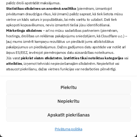
palīdz droši apstrādāt maksājumus.
Abonēt žurnālu
Statistikas sīkdatnes un anonīmā analītika
(piemēram, izmantojot
privātumam draudzīgus rīkus, kā Umami) palīdz saprast, kā tiek lietota mūsu
vietne un kāds saturs ir populārākais, lai mēs varētu to uzlabot. Dati tiek
apkopoti kopsavilkumos, nevis izmantoti tiešai jūsu identificēšanai.
Mārketinga sīkdatnes
– arī no mūsu sadarbības partneriem (piemēram,
hostinga, drošības un reklāmas pakalpojumu sniedzējiem, kā Cloudflare u.c.) –
ļauj mums izmērīt kampaņu rezultātus un piedāvāt jums atbilstošākus
pakalpojumus un piedāvājumus. Dažos gadījumos datu apstrāde var notikt arī
ārpus ES/EEZ, ievērojot piemērojamos datu aizsardzības noteikumus.
Jūs varat
piekrist visām sīkdatnēm
,
izvēlēties tikai noteiktas kategorijas
vai
atteikties
, izņemot tehniski nepieciešamajām sīkdatnēm. Nepiekrītot vai
Ziņas
atsaucot piekrišanu, dažas vietnes funkcijas var nedarboties pilnvērtīgi.
Sertifikācija
Žurnāls "Būvinženieris"
Piekrītu
Būvindustrijas balvas
Par mums
Nepiekrītu
+371 67845910
Apskatīt piekrišanas
+371 26461816
lbs@blbs.lv
Privātuma politika