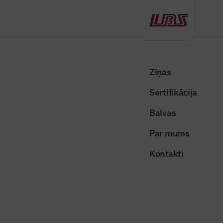
Atpakaļ
Sākums
Visas ziņas
Izceltās ziņas
Ar investīcijām īstenos vairākus projektus Latvijas elektroenerģijas
Ziņas
tīkla jaudas palielināšanai
Sertifikācija
Izceltās ziņas
Balvas
Ar investīcijām īstenos vairākus
Par mums
projektus Latvijas elektroenerģijas
Kontakti
tīkla jaudas palielināšanai
Publicēts: 20.01.2026
Skatījumi: 243
Foto ilustratīvs