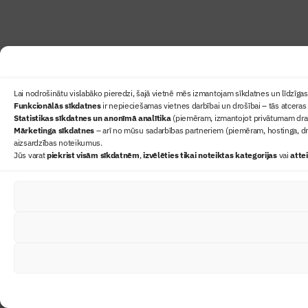
Lai nodrošinātu vislabāko pieredzi, šajā vietnē mēs izmantojam sīkdatnes un līdzīgas 
Funkcionālās sīkdatnes
ir nepieciešamas vietnes darbībai un drošībai – tās atceras 
Statistikas sīkdatnes un anonīmā analītika
(piemēram, izmantojot privātumam draudz
Mārketinga sīkdatnes
– arī no mūsu sadarbības partneriem (piemēram, hostinga, dr
aizsardzības noteikumus.
Jūs varat
piekrist visām sīkdatnēm
,
izvēlēties tikai noteiktas kategorijas
vai
atte