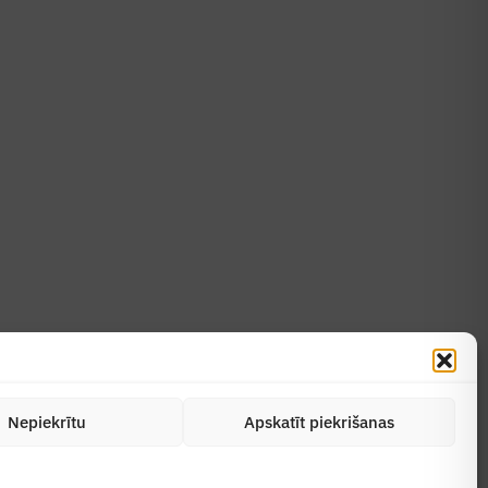
Uzzināt vairāk
Abonēt žurnālu
Nepiekrītu
Apskatīt piekrišanas