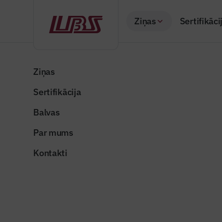
Ziņas
Sertifikāci
Atpakaļ
Sākums
Visas ziņas
Izceltās ziņas
Saeima apstiprina v
Ziņas
Sertifikācija
Izceltās ziņas
Saeima ap
Balvas
un īpašum
Par mums
Publicēts: 13.11.20
Kontakti
Attēls ilustratīvs
Dalīties: