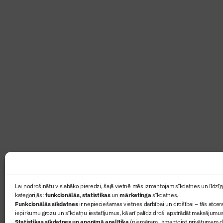
Abonē žurnālu “Būvinženie
Žurnāls Būvinženieris ir rokasgrāmata būv
lasāmviela par būvniecību ikvienam
Ziņas
Lai nodrošinātu vislabāko pieredzi, šajā vietnē mēs izmantojam sīkdatnes un līdzīga
kategorijās:
funkcionālās
,
statistikas
un
mārketinga
sīkdatnes.
Sertifikā
Funkcionālās sīkdatnes
ir nepieciešamas vietnes darbībai un drošībai – tās atcera
Žurnāls 
iepirkumu grozu un sīkdatņu iestatījumus, kā arī palīdz droši apstrādāt maksājumus
Statistikas sīkdatnes un anonīmā analītika
(piemēram, izmantojot privātumam dr