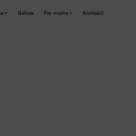
ja
Balvas
Par mums
Kontakti
ienotu iesniegumu būvniecības un īpašuma reģistrācijai
stiprina vienotu iesniegumu bū
a reģistrācijai
25
Skatījumi: 276
Kopēt linku