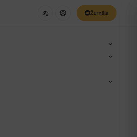
Žurnāls
vniecības