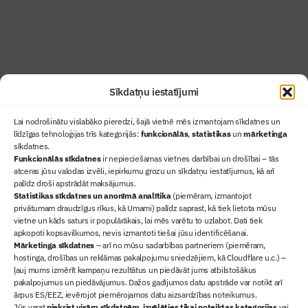
Uzzināt vairāk
Abonēt žurnālu
Sīkdatņu iestatījumi
Lai nodrošinātu vislabāko pieredzi, šajā vietnē mēs izmantojam sīkdatnes un
līdzīgas tehnoloģijas trīs kategorijās:
funkcionālās
,
statistikas
un
mārketinga
sīkdatnes.
Funkcionālās sīkdatnes
ir nepieciešamas vietnes darbībai un drošībai – tās
atceras jūsu valodas izvēli, iepirkumu grozu un sīkdatņu iestatījumus, kā arī
Ziņas
palīdz droši apstrādāt maksājumus.
Statistikas sīkdatnes un anonīmā analītika
(piemēram, izmantojot
Sertifikācija
privātumam draudzīgus rīkus, kā Umami) palīdz saprast, kā tiek lietota mūsu
Žurnāls "Būvinženieris"
vietne un kāds saturs ir populārākais, lai mēs varētu to uzlabot. Dati tiek
Būvindustrijas balvas
apkopoti kopsavilkumos, nevis izmantoti tiešai jūsu identificēšanai.
Mārketinga sīkdatnes
– arī no mūsu sadarbības partneriem (piemēram,
Par mums
hostinga, drošības un reklāmas pakalpojumu sniedzējiem, kā Cloudflare u.c.) –
+371 67845910
ļauj mums izmērīt kampaņu rezultātus un piedāvāt jums atbilstošākus
pakalpojumus un piedāvājumus. Dažos gadījumos datu apstrāde var notikt arī
+371 26461816
ārpus ES/EEZ, ievērojot piemērojamos datu aizsardzības noteikumus.
lbs@blbs.lv
Jūs varat
piekrist visām sīkdatnēm
,
izvēlēties tikai noteiktas kategorijas
vai