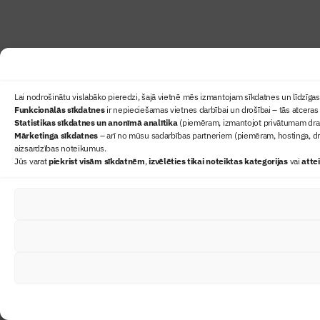
Lai nodrošinātu vislabāko pieredzi, šajā vietnē mēs izmantojam sīkdatnes un līdzīgas 
Funkcionālās sīkdatnes
ir nepieciešamas vietnes darbībai un drošībai – tās atceras 
Statistikas sīkdatnes un anonīmā analītika
(piemēram, izmantojot privātumam draudz
Mārketinga sīkdatnes
– arī no mūsu sadarbības partneriem (piemēram, hostinga, dr
aizsardzības noteikumus.
Jūs varat
piekrist visām sīkdatnēm
,
izvēlēties tikai noteiktas kategorijas
vai
atte