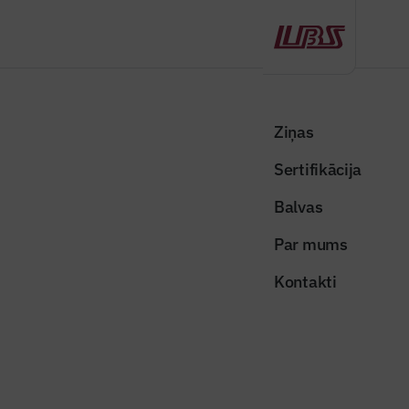
Atpakaļ
Sākums
Visas ziņas
Būvindustrijas lielā balva
Svarīgi izcelt vērtības
Ziņas
Sertifikācija
Būvindustrijas lielā balva
Svarīgi izcelt vērtības
Balvas
Publicēts: 05.09.2020
Skatījumi: 675
Par mums
Kontakti
038-BuvindustrijasLielaBalva-2019-foto-Maris-Lazdans-0113
Dalīties:
Kopēt linku