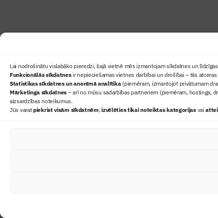
Lai nodrošinātu vislabāko pieredzi, šajā vietnē mēs izmantojam sīkdatnes un līdzīgas 
Funkcionālās sīkdatnes
ir nepieciešamas vietnes darbībai un drošībai – tās atceras 
Statistikas sīkdatnes un anonīmā analītika
(piemēram, izmantojot privātumam draudz
Mārketinga sīkdatnes
– arī no mūsu sadarbības partneriem (piemēram, hostinga, dr
aizsardzības noteikumus.
Jūs varat
piekrist visām sīkdatnēm
,
izvēlēties tikai noteiktas kategorijas
vai
atte